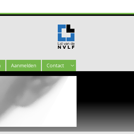
n
Aanmelden
Contact
Contact
submenu