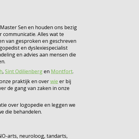
en Master Sen en houden ons bezig
 communicatie. Alles wat te
ren van gesproken en geschreven
ogopedist en dyslexiespecialist
ndeling en advies aan mensen die
en.
h
,
Sint Odilienberg
en
Montfort
.
 onze praktijk en over
wie
er bij
ver de gang van zaken in onze
tie over logopedie en leggen we
we die behandelen.
NO-arts, neuroloog, tandarts,