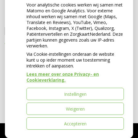
Voor analytische cookies werken wij samen met
Matomo en Google Analytics. Voor externe
ZOEKEN
inhoud werken wij samen met Google (Maps,
Translate en Reviews), YouTube, Vimeo,
Facebook, Instagram, X (Twitter), Qualizorg,
Zoeken
Patiëntenvertellen en ZorgkaartNederland. Deze
partijen kunnen gegevens zoals uw IP-adres
WAARDERING
verwerken.
Via Cookie-instellingen onderaan de website
kunt u op ieder moment uw toestemming
intrekken of aanpassen.
Lees meer over onze Privacy- en
Cookieverklaring.
Instellingen
Weigeren
Accepteren
Pharmeon
-
Privacy verklaring
|
Cookie-
instellingen
|
Voorwaarden