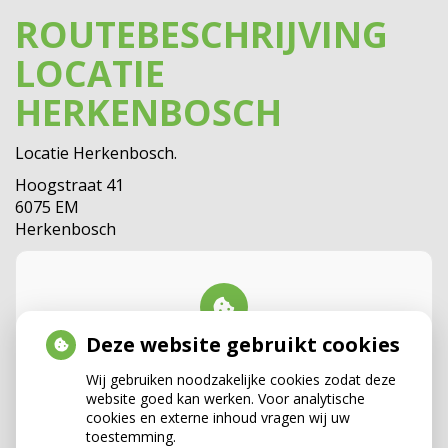
ROUTEBESCHRIJVING
LOCATIE
HERKENBOSCH
Locatie Herkenbosch.
Hoogstraat 41
6075 EM
Herkenbosch
Deze website gebruikt cookies
U heeft geen toestemming gegeven
voor
externe inhoud
die nodig is om
dit te zien.
Wij gebruiken noodzakelijke cookies zodat deze
website goed kan werken. Voor analytische
Cookie-instellingen wijzigen
cookies en externe inhoud vragen wij uw
toestemming.